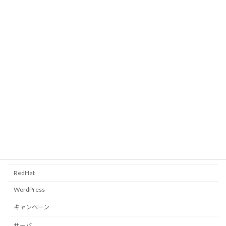
YAMAHA RTX1200 初期設定
覚書
2010年12月9日
カテゴリー
CentOS
FreeBSD
PC全般
RedHat
WordPress
キャンペーン
サーバ