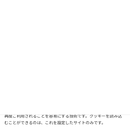
代表取締役 名古路嘉春
・個人情報の定義について
個人情報とは、生存する個人に関する情報であって、当該情報に含
まれる氏名、生年月日その他の記述等によって特定の個人を識別
できるもの（他の情報と容易に照合することができ、それにより
特定の個人を識別することができるものを含みます。）をいいま
す。
１．個人情報の取得について
当社は、偽りその他不正の手段によらず適正に個人情報を取得致
します。
なお、当社ウェブサイト及び当社運営サイトでは、より円滑にサ
ービスを提供するため、クッキーを使用することがあります。
クッキーとは、お客様が当社ウェブサイト又は当社運営サイトに
アクセスする際、お客様のパソコン等のウェブブラウザに一定の
情報を格納し、お客様がサイトを訪れた日時等を記録することが
できるもので、お客様が当社ウェブサイト又は当社運営サイトを
再度ご利用されることを容易にする技術です。クッキーを読み込
むことができるのは、これを設定したサイトのみです。