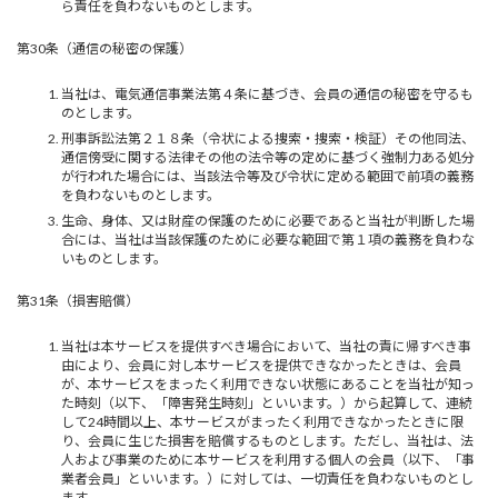
ら責任を負わないものとします。
第30条（通信の秘密の保護）
当社は、電気通信事業法第４条に基づき、会員の通信の秘密を守るも
のとします。
刑事訴訟法第２１８条（令状による捜索・捜索・検証）その他同法、
通信傍受に関する法律その他の法令等の定めに基づく強制力ある処分
が行われた場合には、当該法令等及び令状に定める範囲で前項の義務
を負わないものとします。
生命、身体、又は財産の保護のために必要であると当社が判断した場
合には、当社は当該保護のために必要な範囲で第１項の義務を負わな
いものとします。
第31条（損害賠償）
当社は本サービスを提供すべき場合において、当社の責に帰すべき事
由により、会員に対し本サービスを提供できなかったときは、会員
が、本サービスをまったく利用できない状態にあることを当社が知っ
た時刻（以下、「障害発生時刻」といいます。）から起算して、連続
して24時間以上、本サービスがまったく利用できなかったときに限
り、会員に生じた損害を賠償するものとします。ただし、当社は、法
人および事業のために本サービスを利用する個人の会員（以下、「事
業者会員」といいます。）に対しては、一切責任を負わないものとし
ます。