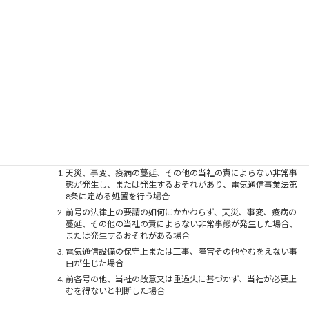
た（ｂ）会員が前項に定める誓約に違反する事由が判明若しくは発生
した場合には、催告・通知その他の手続きを要することなく、直ちに
本サービスの利用契約を解除することができるものとします。
本条による解除によっては、当社の会員に対する損害賠償請求は何ら
妨げられないものとします。
本条による解除によって会員に損害が生じた場合でも、当社は、何ら
責任を負わないものとします。
第27条（サービスの停止）
当社は、以下の各号に該当する場合には、当社の任意の判断に基づ
き、会員に事前に連絡することなく、本サービスの提供の全部または
一部を停止することができるものとします。
天災、事変、疫病の蔓延、その他の当社の責によらない非常事
態が発生し、または発生するおそれがあり、電気通信事業法第
8条に定める処置を行う場合
前号の法律上の要請の如何にかかわらず、天災、事変、疫病の
蔓延、その他の当社の責によらない非常事態が発生した場合、
または発生するおそれがある場合
電気通信設備の保守上または工事、障害その他やむをえない事
由が生じた場合
前各号の他、当社の故意又は重過失に基づかず、当社が必要止
むを得ないと判断した場合