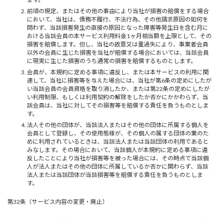
前項の規定、またはその他の事由により当社が損害の賠償をする場合
において、当社は、債務不履行、不法行為、その他請求原因の如何を
問わず、当該損害発生の直接の原因となった障害等発生日を含む月に
おける当該会員の本サービス利用料金1ヶ月相当額を上限として、その
損害を賠償します。但し、当社の故意又は重過失により、事業者会員
以外の会員に生じた損害を当社が賠償する場合においては、当該会員
に現実に生じた損害のうち通常の損害を賠償するものとします。
会員が、本規約に定める事項に違反し、または本サービスの利用に関
連して、当社に損害等を与えた場合には、当社が第6条の定めにしたが
い当該会員の会員資格を取り消したか、または第22条の定めにしたが
い利用制限、もしくは利用契約の解除をしたか否かにかかわらず、当
該会員は、当社に対してその損害等を賠償する責任を負うものとしま
す。
法人その他の団体が、当該法人またはその他の団体に所属する個人を
会員として登録し、その使用態様が、その個人の属する団体の業のた
めに利用されているときは、当該法人または当該団体の利用であると
みなします。その場合において、当該個人が本規約に定める事項に違
反したことにより当社が損害等を被った場合には、その時点で当該個
人が法人またはその他の団体に所属しているか否かに関わらず、当該
法人または当該団体が当該損害等を賠償する責任を負うものとしま
す。
第32条（サービス内容の変更・廃止）