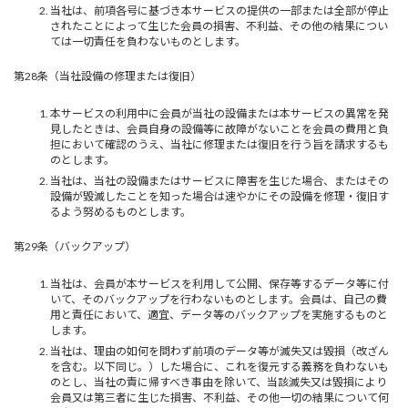
当社は、前項各号に基づき本サービスの提供の一部または全部が停止
されたことによって生じた会員の損害、不利益、その他の結果につい
ては一切責任を負わないものとします。
第28条（当社設備の修理または復旧）
本サービスの利用中に会員が当社の設備または本サービスの異常を発
見したときは、会員自身の設備等に故障がないことを会員の費用と負
担において確認のうえ、当社に修理または復旧を行う旨を請求するも
のとします。
当社は、当社の設備またはサービスに障害を生じた場合、またはその
設備が毀滅したことを知った場合は速やかにその設備を修理・復旧す
るよう努めるものとします。
第29条（バックアップ）
当社は、会員が本サービスを利用して公開、保存等するデータ等に付
いて、そのバックアップを行わないものとします。会員は、自己の費
用と責任において、適宜、データ等のバックアップを実施するものと
します。
当社は、理由の如何を問わず前項のデータ等が滅失又は毀損（改ざん
を含む。以下同じ。）した場合に、これを復元する義務を負わないも
のとし、当社の責に帰すべき事由を除いて、当該滅失又は毀損により
会員又は第三者に生じた損害、不利益、その他一切の結果について何