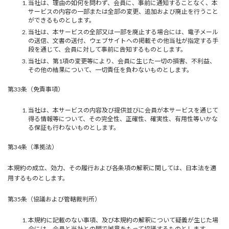
当社は、理由の如何を問わず、会員に、事前に通知することなく、本
サービスの内容の一部または全部の変更、追加および廃止を行うこと
ができるものとします。
当社は、本サービスの全部又は一部を廃止する場合には、電子メール
の送信、文書の送付、ウェブサイトへの掲載その他当社が指定する手
段を通じて、会員に対して事前に告知するものとします。
当社は、第1項の変更等により、会員に生じた一切の損害、不利益、
その他の結果について、一切責任を負わないものとします。
第33条（免責事項）
当社は、本サービスの内容及び提供並びに会員が本サービスを通じて
得る情報等について、その完全性、正確性、確実性、有用性等いかな
る保証も行わないものとします。
第34条（準拠法）
本規約の成立、効力、その履行および各条項の解釈に関しては、日本法を適
用するものとします。
第35条（協議および管轄裁判所）
本規約に記載のない事項、及び本規約の解釈について疑義が生じた場
合には、会員と当社との間で誠意をもって協議するものとします。