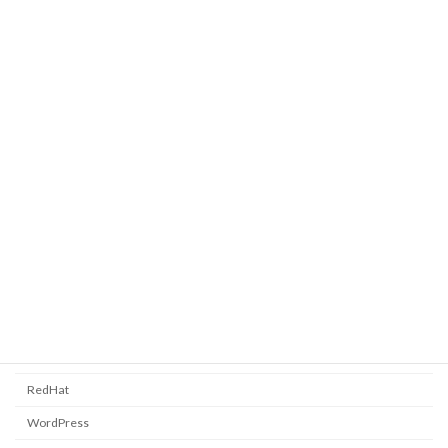
PC全般
2011年2月17日
YAMAHA RTX1200 初期設定
覚書
2010年12月9日
カテゴリー
CentOS
FreeBSD
PC全般
RedHat
WordPress