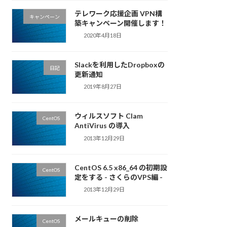
テレワーク応援企画 VPN構
キャンペーン
築キャンペーン開催します！
2020年4月18日
Slackを利用したDropboxの
日記
更新通知
2019年8月27日
ウィルスソフト Clam
CentOS
AntiVirus の導入
2013年12月29日
CentOS 6.5 x86_64 の初期設
CentOS
定をする - さくらのVPS編 -
2013年12月29日
メールキューの削除
CentOS