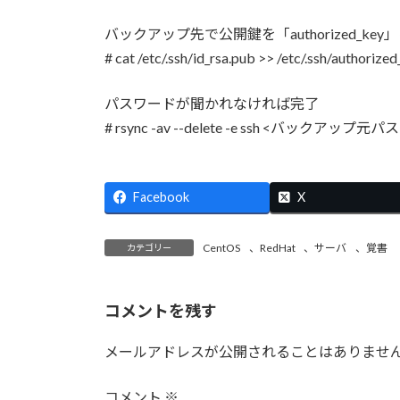
バックアップ先で公開鍵を「authorized_ke
# cat /etc/.ssh/id_rsa.pub >> /etc/.ssh/authorize
パスワードが聞かれなければ完了
# rsync -av --delete -e ssh <バ
Facebook
X
CentOS
、
RedHat
、
サーバ
、
覚書
カテゴリー
コメントを残す
メールアドレスが公開されることはありませ
コメント
※