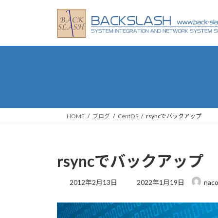
コ
ナ
ン
ビ
テ
ゲ
ン
ー
ツ
シ
へ
ョ
ス
ン
キ
に
ッ
移
プ
動
HOME
ブログ
CentOS
rsyncでバックアップ
rsyncでバックアップ
最
2012年2月13日
2022年1月19日
naco
終
更
新