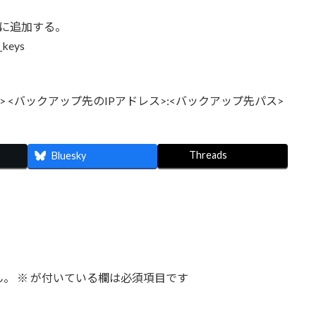
y」に追加する。
d_keys
ックアップ元パス> <バックアップ先のIPアドレス>:<バックアップ先パス>
Threads
Bluesky
ん。
※
が付いている欄は必須項目です