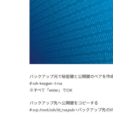
日
時
:
バックアップ元で秘密鍵と公開鍵のペアを作
# ssh-keygen -t rsa
※すべて「enter」でOK
バックアップ先へ公開鍵をコピーする
# scp /root/.ssh/id_rsa.pub <バックアップ先のI