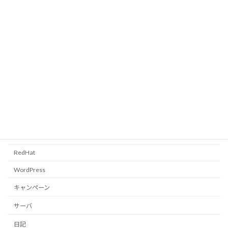
YAMAHA RTX1200 初期設定
覚書
2010年12月9日
カテゴリー
CentOS
FreeBSD
PC全般
RedHat
WordPress
キャンペーン
サーバ
日記