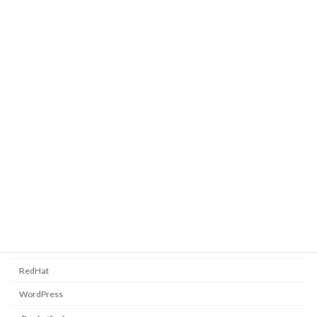
2011年2月17日
YAMAHA RTX1200 初期設定
覚書
2010年12月9日
カテゴリー
CentOS
FreeBSD
PC全般
RedHat
WordPress