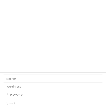
YAMAHA RTX1200 初期設定
覚書
2010年12月9日
カテゴリー
CentOS
FreeBSD
PC全般
RedHat
WordPress
キャンペーン
サーバ