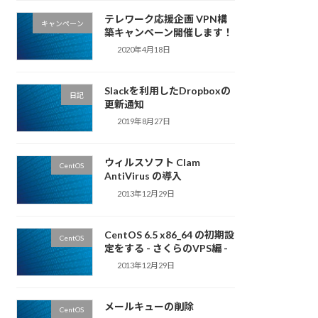
テレワーク応援企画 VPN構
キャンペーン
築キャンペーン開催します！
2020年4月18日
Slackを利用したDropboxの
日記
更新通知
2019年8月27日
ウィルスソフト Clam
CentOS
AntiVirus の導入
2013年12月29日
CentOS 6.5 x86_64 の初期設
CentOS
定をする - さくらのVPS編 -
2013年12月29日
メールキューの削除
CentOS