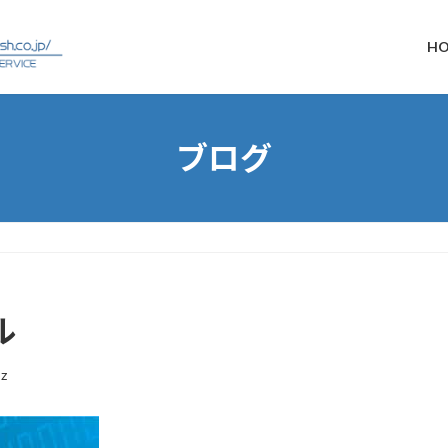
H
ブログ
ル
z