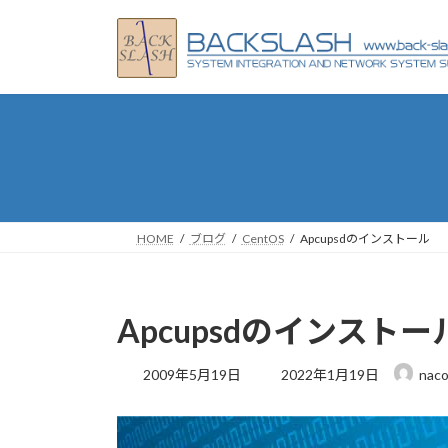
コ
ナ
ン
ビ
テ
ゲ
ン
ー
ツ
シ
へ
ョ
ス
ン
キ
に
ッ
移
プ
動
HOME
ブログ
CentOS
Apcupsdのインストール
Apcupsdのインストー
最
2009年5月19日
2022年1月19日
naco
終
更
新