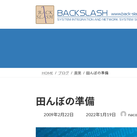
コ
ナ
ン
ビ
テ
ゲ
ン
ー
ツ
シ
へ
ョ
ス
ン
キ
に
ッ
移
プ
動
HOME
ブログ
農業
田んぼの準備
田んぼの準備
最
2009年2月22日
2022年1月19日
naco
終
更
新