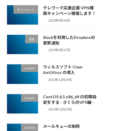
テレワーク応援企画 VPN構
キャンペーン
築キャンペーン開催します！
2020年4月18日
Slackを利用したDropboxの
日記
更新通知
2019年8月27日
ウィルスソフト Clam
CentOS
AntiVirus の導入
2013年12月29日
CentOS 6.5 x86_64 の初期設
CentOS
定をする - さくらのVPS編 -
2013年12月29日
メールキューの削除
CentOS