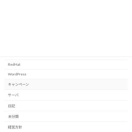
カテゴリー
CentOS
FreeBSD
PC全般
RedHat
WordPress
キャンペーン
サーバ
日記
未分類
経営方針